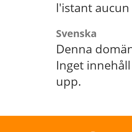
l'istant aucu
Svenska
Denna domän 
Inget innehål
upp.